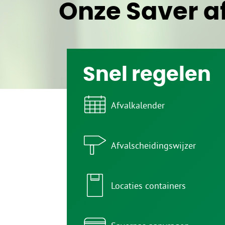
Onze Saver af
Snel regelen
Afvalkalender
Afvalscheidingswijzer
Locaties containers