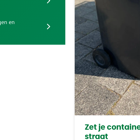
ngen en
Zet je contain
straat