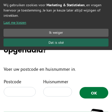
Wij gebruiken cookies voor
Marketing & Statistieken
, en vragen
Naar hoofdinhoud
hiervoor je toestemming. Je kan je keuze later altijd wijzigen of
intrekken.
Laat me kiezen
Ik weiger
Wanneer wordt mijn afval
Dat is oké
opgehaald?
Voer uw postcode en huisnummer in.
Postcode
Huisnummer
OK