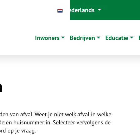
j Saver
Mijn Saver
Nederlands
Inwoners
Bedrijven
Educatie
n
den van afval. Weet je niet welk afval in welke
de en huisnummer in. Selecteer vervolgens de
ord op je vraag.