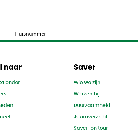
Huisnummer
l naar
Saver
ijst met afvalstromen e
kalender
Wie we zijn
ers
Werken bij
heden
Duurzaamheid
neel
Jaaroverzicht
Saver-on tour