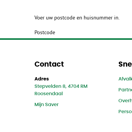
Voer uw postcode en huisnummer in.
Postcode
Contact
Sne
L
Wat en wanneer
Adres
Afval
Stepvelden 8, 4704 RM
Partn
Roosendaal
Over
Mijn Saver
Perso