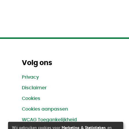
OK
Volg ons
n inzameldatums
Privacy
Disclaimer
Cookies
Cookies aanpassen
WCAG Toegankelijkheid
Wij gebruiken cookies voor
Marketing & Statistieken
, en