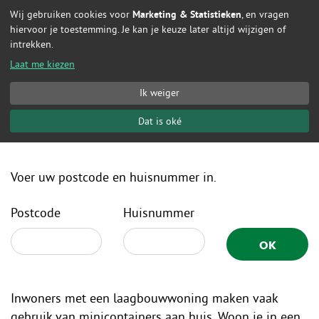
Wij gebruiken cookies voor
Marketing & Statistieken
, en vragen
Naar hoofdinhoud
hiervoor je toestemming. Je kan je keuze later altijd wijzigen of
intrekken.
Laat me kiezen
Ik weiger
Containerlocaties
Dat is oké
Voer uw postcode en huisnummer in.
Postcode
Huisnummer
OK
Inwoners met een laagbouwwoning maken vaak
gebruik van minicontainers aan huis. Woon je in een